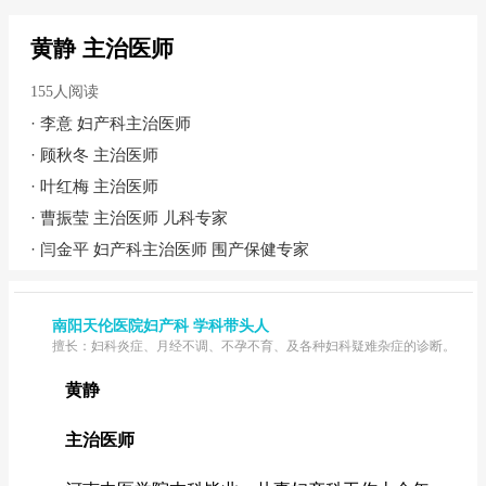
黄静 主治医师
155人阅读
·
李意 妇产科主治医师
·
顾秋冬 主治医师
·
叶红梅 主治医师
·
曹振莹 主治医师 儿科专家
·
闫金平 妇产科主治医师 围产保健专家
南阳天伦医院妇产科 学科带头人
擅长：妇科炎症、月经不调、不孕不育、及各种妇科疑难杂症的诊断。
黄静
主治医师