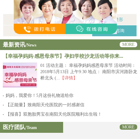
前列腺疾病
生殖感染
生殖整形
性功能障碍
阳痿早泄
+点击咨询
最新资讯
MORE
/News
【幸福孕妈妈·感恩母亲节】孕妇学校沙龙活动等你来...
01 活动主题： 幸福孕妈妈感恩母亲节 活动时间：
2018年5月13日 上午9:30 地点： 南阳市滨河路卧龙
桥北头 (...
【详情】
妈妈，我爱你！5月这份礼物送给你
【正能量】致南阳天伦医院的一封感谢信
【报喜】双胞胎男宝在南阳天伦医院顺利出生啦！
医疗团队
MORE
/Team