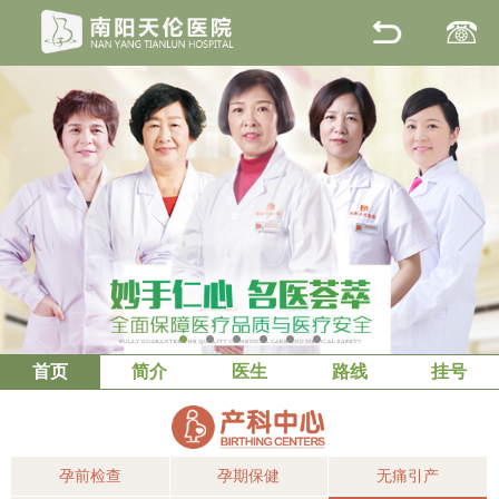
1
2
3
4
5
6
首页
简介
医生
路线
挂号
孕前检查
孕期保健
无痛引产